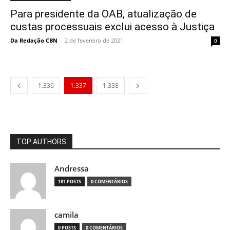
Para presidente da OAB, atualização de
custas processuais exclui acesso à Justiça
Da Redação CBN
-
2 de fevereiro de 2021
0
1.336
1.337
1.338
TOP AUTHORS
Andressa
181 POSTS
0 COMENTÁRIOS
camila
0 POSTS
0 COMENTÁRIOS