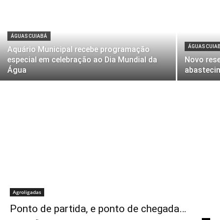
ÁGUAS CUIABÁ
ÁGUAS CUIA
Aquário Municipal recebe programação
especial em celebração ao Dia Mundial da
Novo rese
Água
abasteci
Agroligadas
Ponto de partida, e ponto de chegada…