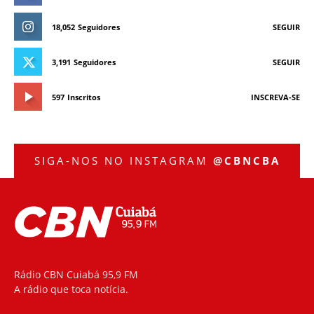
18,052
Seguidores
SEGUIR
3,191
Seguidores
SEGUIR
597
Inscritos
INSCREVA-SE
SIGA-NOS NO INSTAGRAM
@CBNCBA
Rádio CBN Cuiabá 95,9 FM
A rádio que toca notícia.