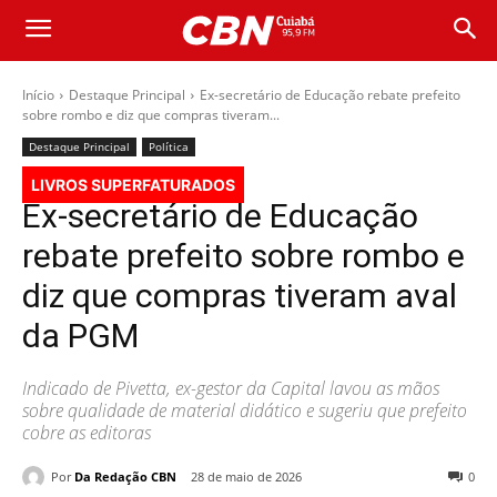
Início
Destaque Principal
Ex-secretário de Educação rebate prefeito
sobre rombo e diz que compras tiveram...
Destaque Principal
Política
LIVROS SUPERFATURADOS
Ex-secretário de Educação
rebate prefeito sobre rombo e
diz que compras tiveram aval
da PGM
Indicado de Pivetta, ex-gestor da Capital lavou as mãos
sobre qualidade de material didático e sugeriu que prefeito
cobre as editoras
Por
Da Redação CBN
28 de maio de 2026
0