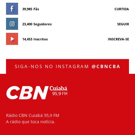
39,985
Fãs
CURTIDA
23,400
Seguidores
SEGUIR
14,453
Inscritos
INSCREVA-SE
SIGA-NOS NO INSTAGRAM
@CBNCBA
Rádio CBN Cuiabá 95,9 FM
A rádio que toca notícia.