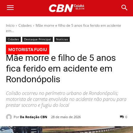
Início
Cidades
Mãe morre e filho de 5 anos fica ferido em acidente
em...
Cidades
Destaque Principal
Notícias
MOTORISTA FUGIU
Mãe morre e filho de 5 anos
fica ferido em acidente em
Rondonópolis
Colisão ocorreu no perímetro urbano de Rondonópolis;
motorista de carreta envolvida no acidente não parou para
prestar socorro e fugiu do local
Por
Da Redação CBN
28 de maio de 2026
0