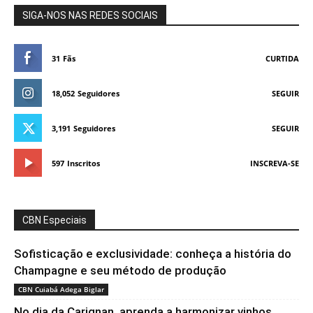
SIGA-NOS NAS REDES SOCIAIS
31
Fãs
CURTIDA
18,052
Seguidores
SEGUIR
3,191
Seguidores
SEGUIR
597
Inscritos
INSCREVA-SE
CBN Especiais
Sofisticação e exclusividade: conheça a história do
Champagne e seu método de produção
CBN Cuiabá Adega Biglar
No dia da Carignan, aprenda a harmonizar vinhos