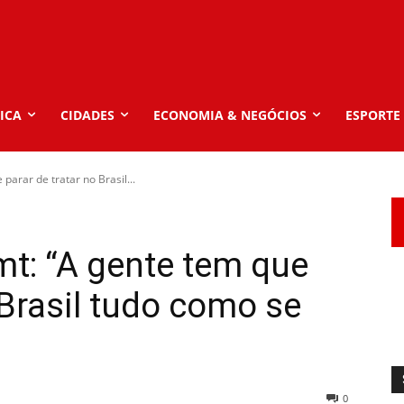
ICA
CIDADES
ECONOMIA & NEGÓCIOS
ESPORTE
parar de tratar no Brasil...
mt: “A gente tem que
 Brasil tudo como se
0