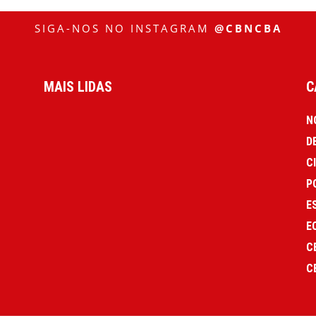
SIGA-NOS NO INSTAGRAM
@CBNCBA
MAIS LIDAS
C
N
D
C
P
E
E
C
C