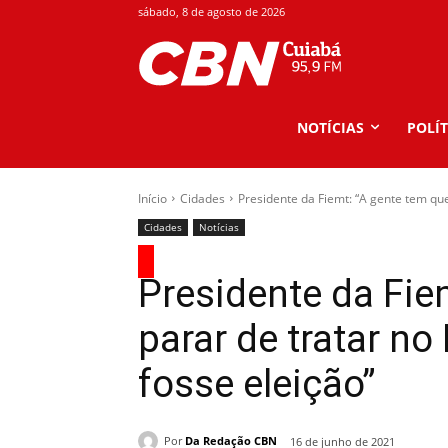
sábado, 8 de agosto de 2026
NOTÍCIAS
POLÍT
Início
Cidades
Presidente da Fiemt: “A gente tem que 
Cidades
Notícias
Presidente da Fie
parar de tratar no
fosse eleição”
Por
Da Redação CBN
16 de junho de 2021