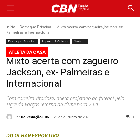
Início
Destaque Principal
Mixto acerta com zagueiro Jackson, ex-
Palmeiras e Internacional
Destaque Principal
Esporte & Cultura
Notícias
ATLETA DA CASA
Mixto acerta com zagueiro
Jackson, ex- Palmeiras e
Internacional
Com carreira vitoriosa, atleta projetado ao futebol pelo
Tigre da Vargas retorna ao clube para 2026
Por
Da Redação CBN
23 de outubro de 2025
0
DO OLHAR ESPORTIVO