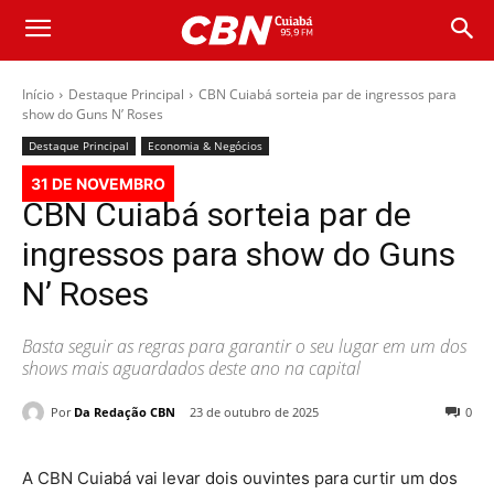
Início
Destaque Principal
CBN Cuiabá sorteia par de ingressos para
show do Guns N’ Roses
Destaque Principal
Economia & Negócios
31 DE NOVEMBRO
CBN Cuiabá sorteia par de
ingressos para show do Guns
N’ Roses
Basta seguir as regras para garantir o seu lugar em um dos
shows mais aguardados deste ano na capital
Por
Da Redação CBN
23 de outubro de 2025
0
A CBN Cuiabá vai levar dois ouvintes para curtir um dos