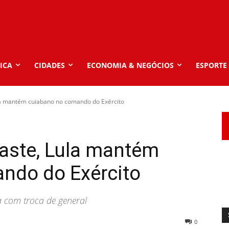
ICA
CIDADES
ECONOMIA & NEGÓCIOS
ESPORTE
 mantém cuiabano no comando do Exército
ste, Lula mantém
ndo do Exército
a com troca de general
0