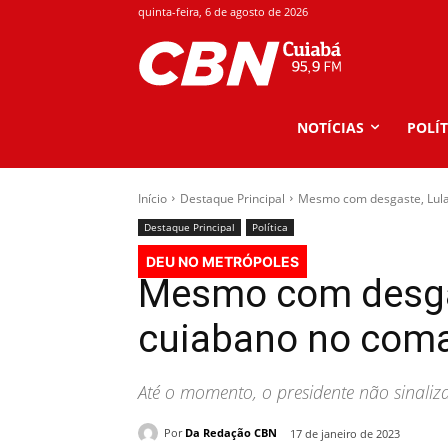
quinta-feira, 6 de agosto de 2026
NOTÍCIAS
POLÍT
Início
Destaque Principal
Mesmo com desgaste, Lula
Destaque Principal
Política
DEU NO METRÓPOLES
Mesmo com desga
cuiabano no coma
Até o momento, o presidente não sinaliz
Por
Da Redação CBN
17 de janeiro de 2023