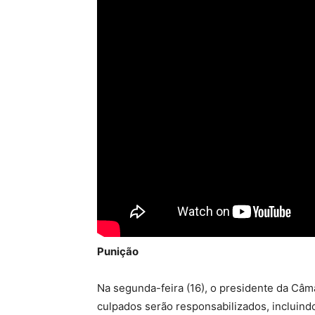
Punição
Na segunda-feira (16), o presidente da Câma
culpados serão responsabilizados, incluin