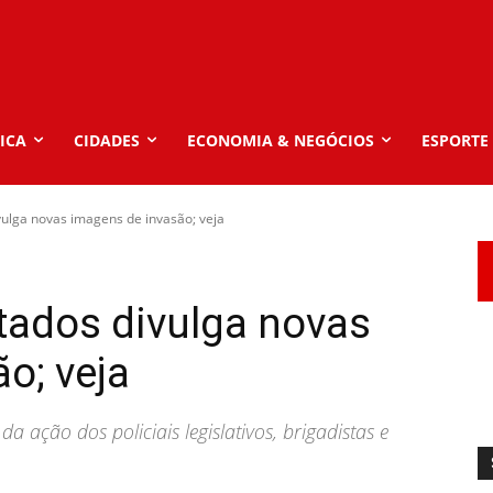
ICA
CIDADES
ECONOMIA & NEGÓCIOS
ESPORTE
lga novas imagens de invasão; veja
ados divulga novas
o; veja
 ação dos policiais legislativos, brigadistas e