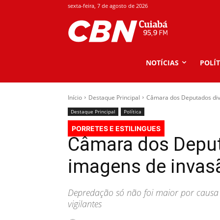
sexta-feira, 7 de agosto de 2026
NOTÍCIAS
POLÍT
Início
Destaque Principal
Câmara dos Deputados divu
Destaque Principal
Política
PORRETES E ESTILINGUES
Câmara dos Deput
imagens de invasã
Depredação só não foi maior por causa da
vigilantes