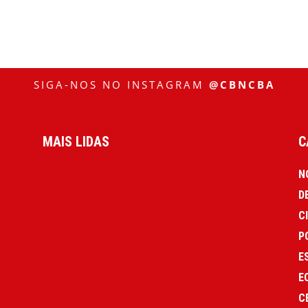
SIGA-NOS NO INSTAGRAM
@CBNCBA
MAIS LIDAS
C
N
D
C
P
E
E
C