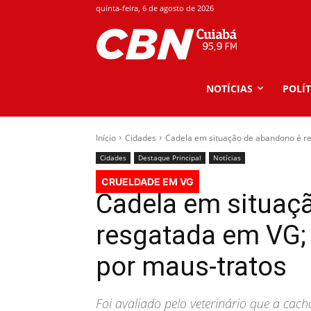
quinta-feira, 6 de agosto de 2026
NOTÍCIAS
POLÍT
Início
Cidades
Cadela em situação de abandono é re
Cidades
Destaque Principal
Notícias
CRUELDADE EM VG
Cadela em situaç
resgatada em VG;
por maus-tratos
Foi avaliado pelo veterinário que a ca