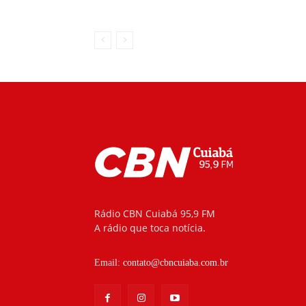
Rádio CBN Cuiabá 95,9 FM
A rádio que toca notícia.
Email:
contato@cbncuiaba.com.br