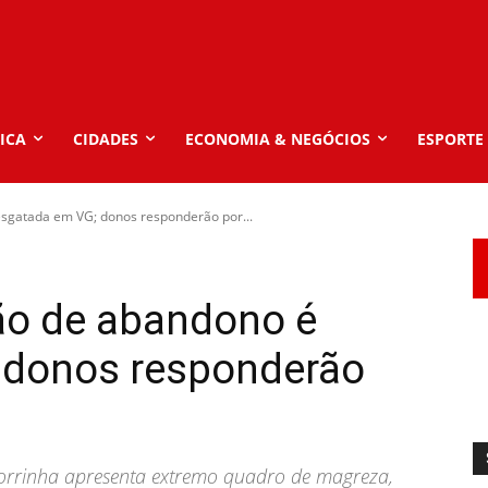
ICA
CIDADES
ECONOMIA & NEGÓCIOS
ESPORTE
sgatada em VG; donos responderão por...
ão de abandono é
 donos responderão
chorrinha apresenta extremo quadro de magreza,