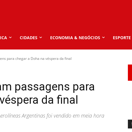
ICA
CIDADES
ECONOMIA & NEGÓCIOS
ESPORTE
ns para chegar a Doha na véspera da final
am passagens para
véspera da final
erolíneas Argentinas foi vendido em meia hora