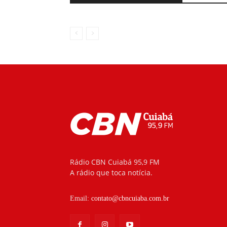
Rádio CBN Cuiabá 95,9 FM
A rádio que toca notícia.
Email:
contato@cbncuiaba.com.br