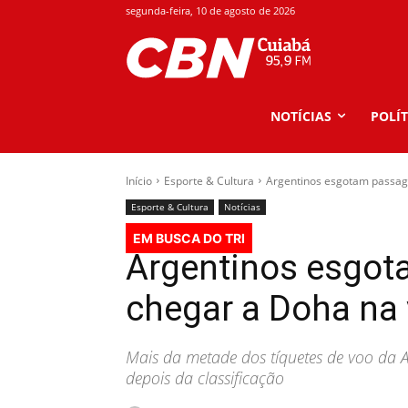
segunda-feira, 10 de agosto de 2026
NOTÍCIAS
POLÍT
Início
Esporte & Cultura
Argentinos esgotam passage
Esporte & Cultura
Notícias
EM BUSCA DO TRI
Argentinos esgot
chegar a Doha na 
Mais da metade dos tíquetes de voo da A
depois da classificação