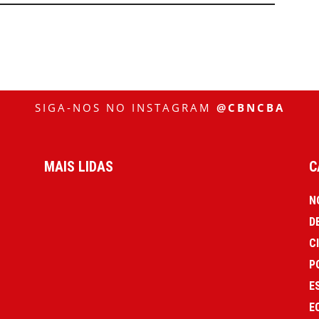
SIGA-NOS NO INSTAGRAM
@CBNCBA
MAIS LIDAS
C
N
D
C
P
E
E