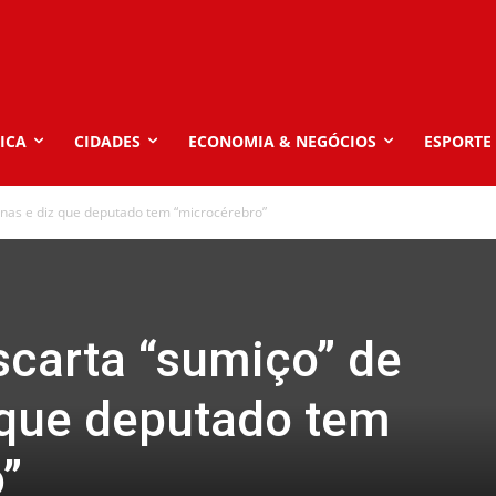
ICA
CIDADES
ECONOMIA & NEGÓCIOS
ESPORTE
inas e diz que deputado tem “microcérebro”
scarta “sumiço” de
 que deputado tem
”