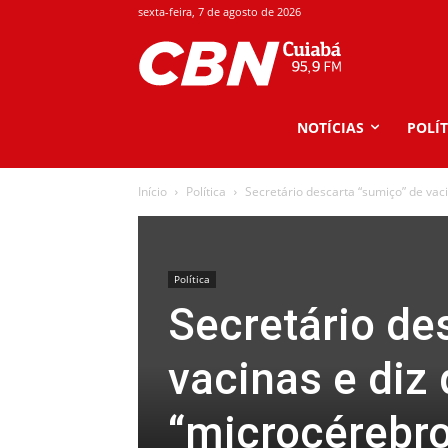
sexta-feira, 7 de agosto de 2026
NOTÍCIAS
POLÍT
Início
Política
Secretário descarta “sumiço” de vac
Política
Secretário de
vacinas e diz
“microcérebro