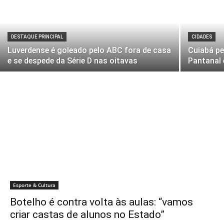
DESTAQUE PRINCIPAL
CIDADES
Luverdense é goleado pelo ABC fora de casa
Cuiabá pe
e se despede da Série D nas oitavas
Pantanal 
Esporte & Cultura
Botelho é contra volta às aulas: “vamos
criar castas de alunos no Estado”