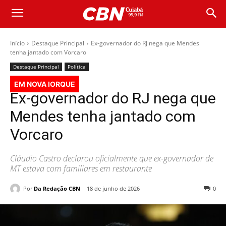
Início
Destaque Principal
Ex-governador do RJ nega que Mendes
tenha jantado com Vorcaro
Destaque Principal
Política
EM NOVA IORQUE
Ex-governador do RJ nega que
Mendes tenha jantado com
Vorcaro
Cláudio Castro declarou oficialmente que ex-governador de
MT estava com familiares em restaurante
Por
Da Redação CBN
18 de junho de 2026
0