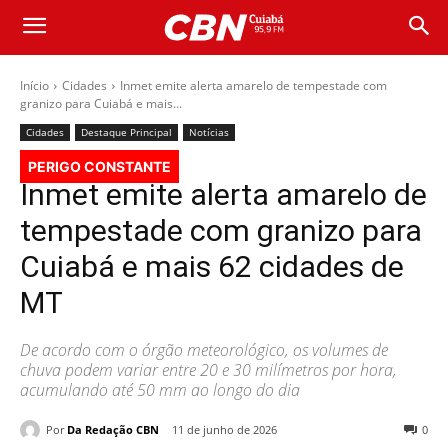
Início
Cidades
Inmet emite alerta amarelo de tempestade com
granizo para Cuiabá e mais...
Cidades
Destaque Principal
Notícias
PERIGO CONSTANTE
Inmet emite alerta amarelo de
tempestade com granizo para
Cuiabá e mais 62 cidades de
MT
De acordo com o órgão meteorológico, os volumes de
chuva podem variar entre 20 e 30 milímetros por hora,
acumulando até 50 mm ao longo do dia
Por
Da Redação CBN
11 de junho de 2026
0