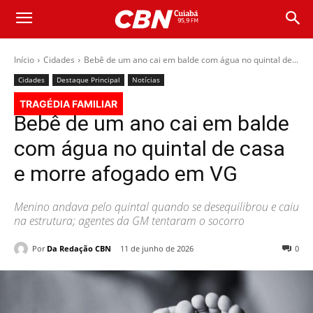
Início
Cidades
Bebê de um ano cai em balde com água no quintal de...
Cidades
Destaque Principal
Notícias
TRAGÉDIA FAMILIAR
Bebê de um ano cai em balde
com água no quintal de casa
e morre afogado em VG
Menino andava pelo quintal quando se desequilibrou e caiu
na estrutura; agentes da GM tentaram o socorro
Por
Da Redação CBN
11 de junho de 2026
0