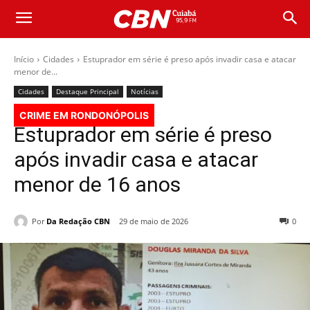
Início
Cidades
Estuprador em série é preso após invadir casa e atacar
menor de...
Cidades
Destaque Principal
Notícias
CRIME EM RONDONÓPOLIS
Estuprador em série é preso
após invadir casa e atacar
menor de 16 anos
Por
Da Redação CBN
29 de maio de 2026
0