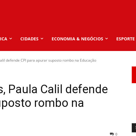
ICA
CIDADES
ECONOMIA & NEGÓCIOS
ESPORTE
Calil defende CPI para apurar suposto rombo na Educação
, Paula Calil defende
suposto rombo na
0