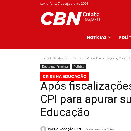
sexta-feira, 7 de agosto de 2026
NOTÍCIAS
POLÍT
Início
Destaque Principal
Após fiscalizações, Paula 
Destaque Principal
Política
CRISE NA EDUCAÇÃO
Após fiscalizações
CPI para apurar 
Educação
Por
Da Redação CBN
29 de maio de 2026