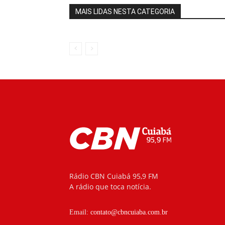
MAIS LIDAS NESTA CATEGORIA
Rádio CBN Cuiabá 95,9 FM
A rádio que toca notícia.
Email:
contato@cbncuiaba.com.br