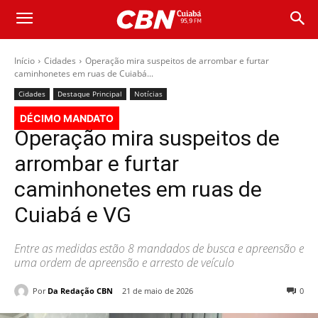
Início
Cidades
Operação mira suspeitos de arrombar e furtar
caminhonetes em ruas de Cuiabá...
Cidades
Destaque Principal
Notícias
DÉCIMO MANDATO
Operação mira suspeitos de
arrombar e furtar
caminhonetes em ruas de
Cuiabá e VG
Entre as medidas estão 8 mandados de busca e apreensão e
uma ordem de apreensão e arresto de veículo
Por
Da Redação CBN
21 de maio de 2026
0