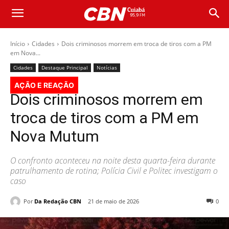
Início
Cidades
Dois criminosos morrem em troca de tiros com a PM
em Nova...
Cidades
Destaque Principal
Notícias
AÇÃO E REAÇÃO
Dois criminosos morrem em
troca de tiros com a PM em
Nova Mutum
O confronto aconteceu na noite desta quarta-feira durante
patrulhamento de rotina; Polícia Civil e Politec investigam o
caso
Por
Da Redação CBN
21 de maio de 2026
0