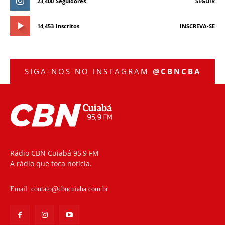
23,400
Seguidores
SEGUIR
14,453
Inscritos
INSCREVA-SE
SIGA-NOS NO INSTAGRAM
@CBNCBA
Rádio CBN Cuiabá 95,9 FM
A rádio que toca notícia.
Email:
contato@cbncuiaba.com.br