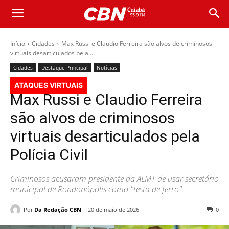
Início
Cidades
Max Russi e Claudio Ferreira são alvos de criminosos
virtuais desarticulados pela...
Cidades
Destaque Principal
Notícias
ATAQUES VIRTUAIS
Max Russi e Claudio Ferreira
são alvos de criminosos
virtuais desarticulados pela
Polícia Civil
Criminosos acusaram presidente da ALMT de usar secretário
municipal de Rondonópolis como "testa de ferro"
Por
Da Redação CBN
20 de maio de 2026
0