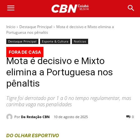
Início
Destaque Principal
Mota é decisivo e Mixto elimina a
Portuguesa nos pênaltis
Destaque Principal
Esporte & Cultura
Notícias
FORA DE CASA
Mota é decisivo e Mixto
elimina a Portuguesa nos
pênaltis
Tigre foi derrotado por 1 a 0 no tempo regulamentar, mas
carimba vaga nas penalidades
Por
Da Redação CBN
10 de agosto de 2025
0
DO OLHAR ESPORTIVO