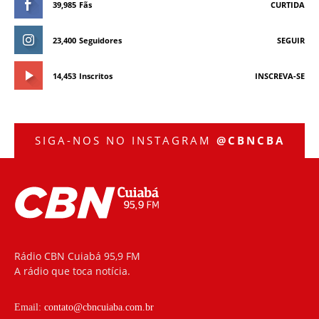
39,985
Fãs
CURTIDA
23,400
Seguidores
SEGUIR
14,453
Inscritos
INSCREVA-SE
SIGA-NOS NO INSTAGRAM
@CBNCBA
Rádio CBN Cuiabá 95,9 FM
A rádio que toca notícia.
Email:
contato@cbncuiaba.com.br