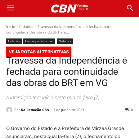
Início
Cidades
Travessa da Independência é fechada para
continuidade das obras do BRT em...
Cidades
Destaque Principal
Notícias
VEJA ROTAS ALTERNATIVAS
Travessa da Independência é
fechada para continuidade
das obras do BRT em VG
A interdição teve início nesta quarta-feira (7)
Por
Da Redação CBN
7 de junho de 2023
0
O Governo do Estado e a Prefeitura de Várzea Grande
anunciaram, nesta quarta-feira (7), o fechamento do