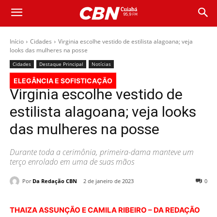
Início
Cidades
Virginia escolhe vestido de estilista alagoana; veja
looks das mulheres na posse
Cidades
Destaque Principal
Notícias
ELEGÂNCIA E SOFISTICAÇÃO
Virginia escolhe vestido de
estilista alagoana; veja looks
das mulheres na posse
Durante toda a cerimônia, primeira-dama manteve um
terço enrolado em uma de suas mãos
Por
Da Redação CBN
2 de janeiro de 2023
0
THAIZA ASSUNÇÃO E CAMILA RIBEIRO – DA REDAÇÃO