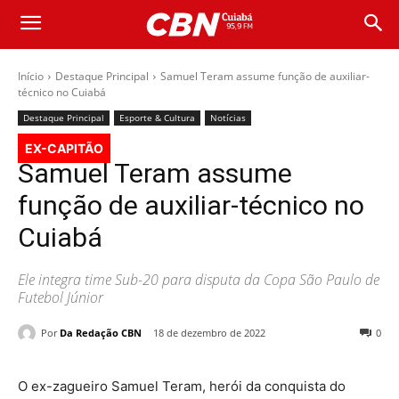
Início
Destaque Principal
Samuel Teram assume função de auxiliar-
técnico no Cuiabá
Destaque Principal
Esporte & Cultura
Notícias
EX-CAPITÃO
Samuel Teram assume
função de auxiliar-técnico no
Cuiabá
Ele integra time Sub-20 para disputa da Copa São Paulo de
Futebol Júnior
Por
Da Redação CBN
18 de dezembro de 2022
0
O ex-zagueiro Samuel Teram, herói da conquista do