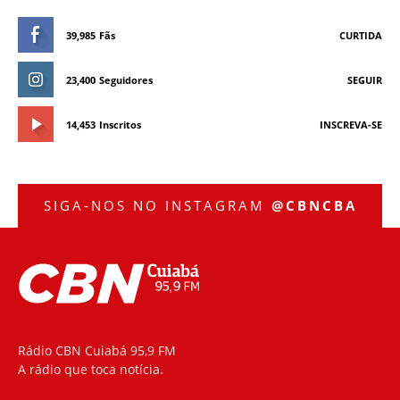
39,985
Fãs
CURTIDA
23,400
Seguidores
SEGUIR
14,453
Inscritos
INSCREVA-SE
SIGA-NOS NO INSTAGRAM
@CBNCBA
Rádio CBN Cuiabá 95,9 FM
A rádio que toca notícia.