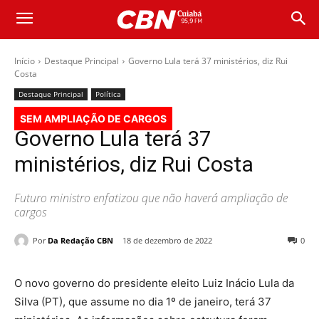
Início
Destaque Principal
Governo Lula terá 37 ministérios, diz Rui
Costa
Destaque Principal
Política
SEM AMPLIAÇÃO DE CARGOS
Governo Lula terá 37
ministérios, diz Rui Costa
Futuro ministro enfatizou que não haverá ampliação de
cargos
Por
Da Redação CBN
18 de dezembro de 2022
0
O novo governo do presidente eleito Luiz Inácio Lula da
Silva (PT), que assume no dia 1º de janeiro, terá 37