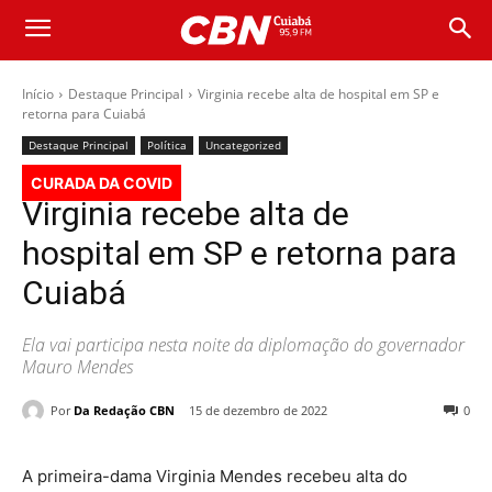
Início
Destaque Principal
Virginia recebe alta de hospital em SP e
retorna para Cuiabá
Destaque Principal
Política
Uncategorized
CURADA DA COVID
Virginia recebe alta de
hospital em SP e retorna para
Cuiabá
Ela vai participa nesta noite da diplomação do governador
Mauro Mendes
Por
Da Redação CBN
15 de dezembro de 2022
0
A primeira-dama Virginia Mendes recebeu alta do