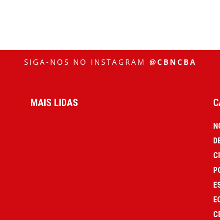
SIGA-NOS NO INSTAGRAM
@CBNCBA
MAIS LIDAS
C
N
D
C
P
E
E
C