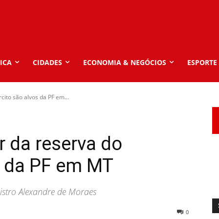
ICA
CIDADES
ECONOMIA & NEGÓCIOS
ESPORTE
cito são alvos da PF em...
r da reserva do
s da PF em MT
stro Alexandre de Moraes
0