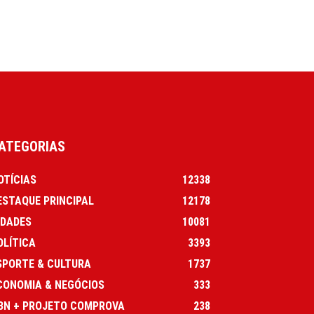
ATEGORIAS
OTÍCIAS
12338
ESTAQUE PRINCIPAL
12178
IDADES
10081
OLÍTICA
3393
SPORTE & CULTURA
1737
CONOMIA & NEGÓCIOS
333
BN + PROJETO COMPROVA
238