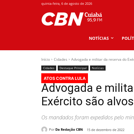
quinta-feira, 6 de agosto de 2026
NOTÍCIAS
POLÍT
Início
Cidades
Advogada e militar da reserva do Exér
Cidades
Destaque Principal
Notícias
ATOS CONTRA LULA
Advogada e milita
Exército são alvo
Os mandados foram expedidos pelo mini
Por
Da Redação CBN
15 de dezembro de 2022