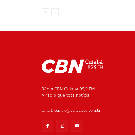
Rádio CBN Cuiabá 95,9 FM
A rádio que toca notícia.
Email:
contato@cbncuiaba.com.br