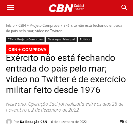
Início
CBN + Projeto Comprova
Exército não está fechando entrada
do país pelo mar; vídeo no Twitter...
CBN + Projeto Comprova
Destaque Principal
Política
CBN + COMPROVA
Exército não está fechando
entrada do país pelo mar;
vídeo no Twitter é de exercício
militar feito desde 1976
Neste ano, Operação Saci foi realizada entre os dias 28 de
novembro e 2 de dezembro de 2022
Por
Da Redação CBN
6 de dezembro de 2022
0