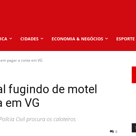
ICA
CIDADES
ECONOMIA & NEGÓCIOS
ESPORTE
 sem pagar a conta em VG
l fugindo de motel
a em VG
olícia Civil procura os caloteiros
0