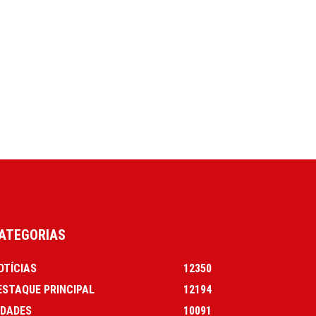
ATEGORIAS
OTÍCIAS
12350
ESTAQUE PRINCIPAL
12194
IDADES
10091