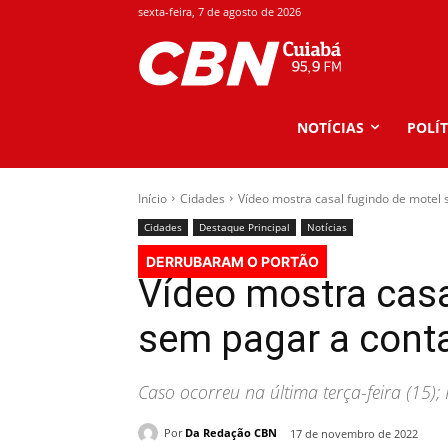
sexta-feira, 7 de agosto de 2026
NOTÍCIAS
POLÍT
Início
Cidades
Vídeo mostra casal fugindo de motel
Cidades
Destaque Principal
Notícias
DERRUBARAM O PORTÃO
Vídeo mostra casa
sem pagar a cont
Caso ocorreu na última terça-feira (15); P
Por
Da Redação CBN
17 de novembro de 2022