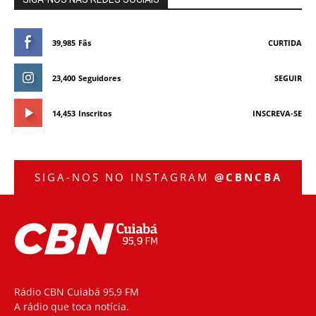
39,985
Fãs
CURTIDA
23,400
Seguidores
SEGUIR
14,453
Inscritos
INSCREVA-SE
SIGA-NOS NO INSTAGRAM
@CBNCBA
Rádio CBN Cuiabá 95,9 FM
A rádio que toca notícia.