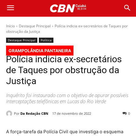
Início
Destaque Principal
Polícia indicia ex-secretários de Taques por
obstrução da Justiça
Destaque Principal
Política
GRAMPOLÂNDIA PANTANEIRA
Polícia indicia ex-secretários
de Taques por obstrução da
Justiça
Inquérito foi instaurado com o objetivo de apurar possíveis
interceptações telefônicas em Lucas do Rio Verde
Por
Da Redação CBN
17 de novembro de 2022
0
A força-tarefa da Polícia Civil que investiga o esquema