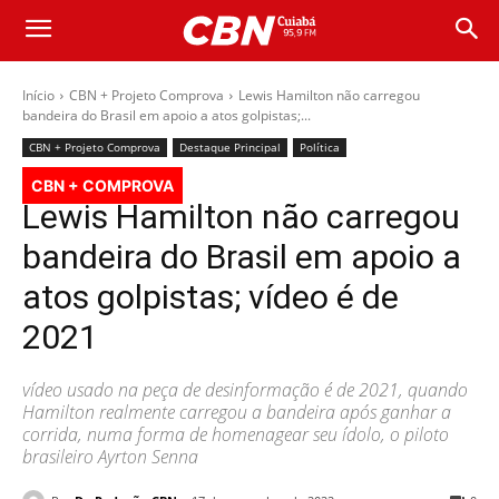
Início
CBN + Projeto Comprova
Lewis Hamilton não carregou
bandeira do Brasil em apoio a atos golpistas;...
CBN + Projeto Comprova
Destaque Principal
Política
CBN + COMPROVA
Lewis Hamilton não carregou
bandeira do Brasil em apoio a
atos golpistas; vídeo é de
2021
vídeo usado na peça de desinformação é de 2021, quando
Hamilton realmente carregou a bandeira após ganhar a
corrida, numa forma de homenagear seu ídolo, o piloto
brasileiro Ayrton Senna