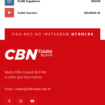
23,400
Seguidores
SEGUIR
14,453
Inscritos
INSCREVA-SE
SIGA-NOS NO INSTAGRAM
@CBNCBA
Rádio CBN Cuiabá 95,9 FM
A rádio que toca notícia.
Email:
contato@cbncuiaba.com.br