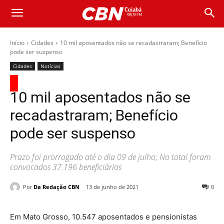
Início
Cidades
10 mil aposentados não se recadastraram; Benefício
pode ser suspenso
Cidades
Notícias
10 mil aposentados não se
recadastraram; Benefício
pode ser suspenso
Prazo foi prorrogado até o dia 09 de julho; No total foram
convocados 37.196 beneficiários
Por
Da Redação CBN
13 de junho de 2021
0
Em Mato Grosso, 10.547 aposentados e pensionistas