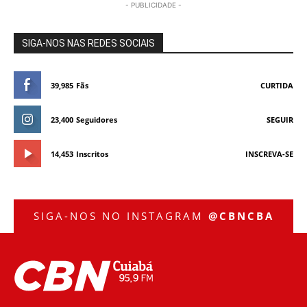
- PUBLICIDADE -
SIGA-NOS NAS REDES SOCIAIS
39,985
Fãs
CURTIDA
23,400
Seguidores
SEGUIR
14,453
Inscritos
INSCREVA-SE
SIGA-NOS NO INSTAGRAM
@CBNCBA