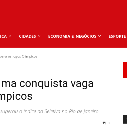
ICA
CIDADES
ECONOMIA & NEGÓCIOS
ESPORTE
para os Jogos Olímpicos
Lima conquista vaga
ímpicos
perou o índice na Seletiva no Rio de Janeiro
0