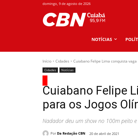
domingo, 9 de agosto de 2026
NOTÍCIAS
POLÍT
Início
Cidades
Cuiabano Felipe Lima conquista vaga 
Cidades
Notícias
Cuiabano Felipe 
para os Jogos Ol
Nadador deu um show no 100m peito e su
Por
Da Redação CBN
20 de abril de 2021