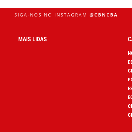
SIGA-NOS NO INSTAGRAM
@CBNCBA
MAIS LIDAS
C
N
D
C
P
E
E
C
C