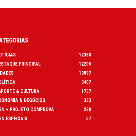
ATEGORIAS
OTÍCIAS
12358
ESTAQUE PRINCIPAL
12205
IDADES
10097
OLÍTICA
3407
SPORTE & CULTURA
1737
CONOMIA & NEGÓCIOS
333
BN + PROJETO COMPROVA
238
BN ESPECIAIS
57