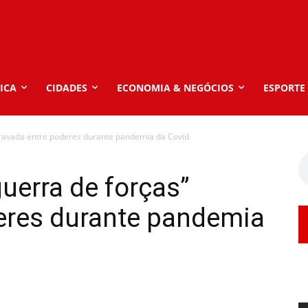
ICA
CIDADES
ECONOMIA & NEGÓCIOS
ESPORTE
 travada entre poderes durante pandemia da Covid
guerra de forças”
deres durante pandemia