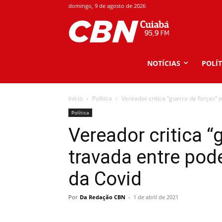
domingo, 9 de agosto de 2026
NOTÍCIAS
POLÍT
Início
Política
Vereador critica “guerra de forças”
Política
Vereador critica “
travada entre po
da Covid
Por
Da Redação CBN
-
1 de abril de 2021