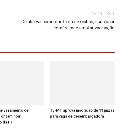
Próxima notícia
Cuiabá vai aumentar frota de ônibus, escalonar
comércios e ampliar vacinação
que vazamento de
TJ-MT aprova inscrição de 11 juízas
contaminou”
para vaga de desembargadora
o da PF