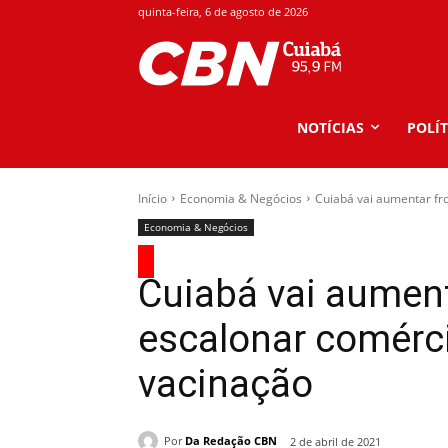
quinta-feira, 6 de agosto de 2026
NOTÍCIAS
POLÍT
Início
Economia & Negócios
Cuiabá vai aumentar fr
Economia & Negócios
Cuiabá vai aument
escalonar comérci
vacinação
Por
Da Redação CBN
2 de abril de 2021