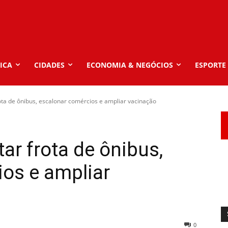
ICA
CIDADES
ECONOMIA & NEGÓCIOS
ESPORTE
ota de ônibus, escalonar comércios e ampliar vacinação
ar frota de ônibus,
os e ampliar
0