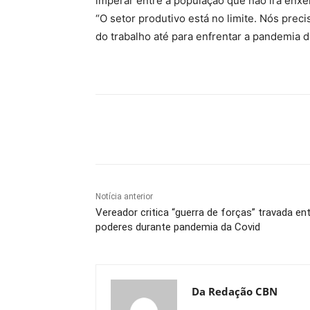
imperar entre a população que não irá enxer
“O setor produtivo está no limite. Nós pre
do trabalho até para enfrentar a pandemia d
Compartilhe
Notícia anterior
Vereador critica “guerra de forças” travada en
poderes durante pandemia da Covid
Da Redação CBN