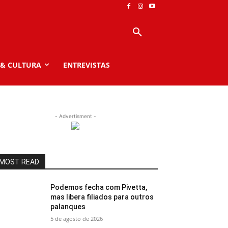
 & CULTURA
ENTREVISTAS
- Advertisment -
MOST READ
Podemos fecha com Pivetta,
mas libera filiados para outros
palanques
5 de agosto de 2026