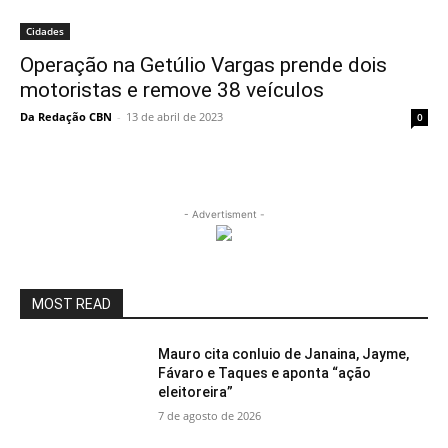
Cidades
Operação na Getúlio Vargas prende dois
motoristas e remove 38 veículos
Da Redação CBN
-
13 de abril de 2023
0
- Advertisment -
MOST READ
Mauro cita conluio de Janaina, Jayme,
Fávaro e Taques e aponta “ação
eleitoreira”
7 de agosto de 2026