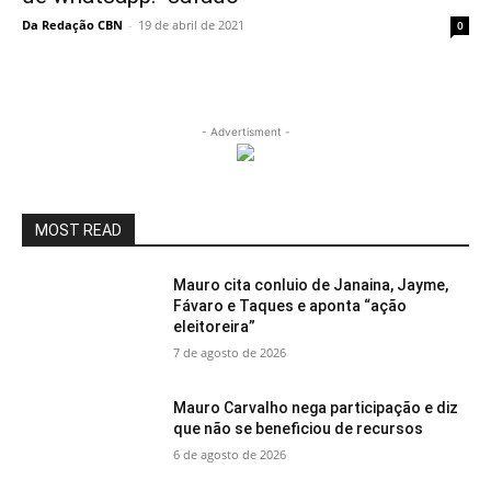
Da Redação CBN
-
19 de abril de 2021
0
- Advertisment -
MOST READ
Mauro cita conluio de Janaina, Jayme,
Fávaro e Taques e aponta “ação
eleitoreira”
7 de agosto de 2026
Mauro Carvalho nega participação e diz
que não se beneficiou de recursos
6 de agosto de 2026