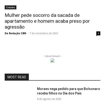
Cidades
Mulher pede socorro da sacada de
apartamento e homem acaba preso por
agressão
Da Redação CBN
-
7 de novembro de 2022
0
- Advertisment -
MOST READ
Moraes nega pedido para que Bolsonaro
receba filhos no Dia dos Pais
8 de agosto de 2026