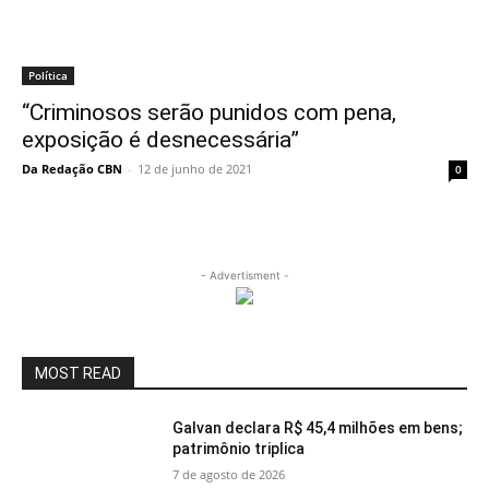
Política
“Criminosos serão punidos com pena,
exposição é desnecessária”
Da Redação CBN
-
12 de junho de 2021
0
- Advertisment -
MOST READ
Galvan declara R$ 45,4 milhões em bens;
patrimônio triplica
7 de agosto de 2026