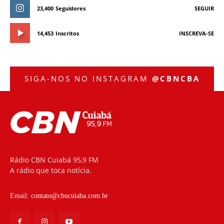
23,400
Seguidores
SEGUIR
14,453
Inscritos
INSCREVA-SE
SIGA-NOS NO INSTAGRAM
@CBNCBA
Rádio CBN Cuiabá 95,9 FM
A rádio que toca notícia.
Email:
contato@cbncuiaba.com.br