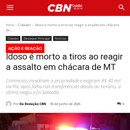
Início
Cidades
Idoso é morto a tiros ao reagir a assalto em chácara
de...
Cidades
Destaque Principal
Notícias
AÇÃO E REAÇÃO
Idoso é morto a tiros ao reagir
a assalto em chácara de MT
Criminosos invadiram a propriedade e exigiram R$ 40 mil
via Pix; após falha nas transferências devido ao horário, a
vítima reagiu e foi baleada
Por
Da Redação CBN
30 de junho de 2026
0