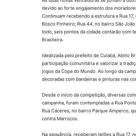
As duas novas vencedoras se juntam a out
devido ao forte engajamento dos moradores 
Continuam recebendo a estrutura a Rua 17, n
Bosco Pinheiro; Rua 44, no bairro São João 
todo, seis pontos da cidade contarão com 
Brasileira.
Idealizada pelo prefeito de Cuiabá, Abilio Bru
participação comunitária e valorizar a tradi
jogos da Copa do Mundo. Ao longo da camp
decoradas com bandeiras e pinturas nas cor
Desde o início da competição, diversas com
campanha, foram contempladas a Rua Ponta 
Rua Cáceres, no bairro Parque Amperco, que
contra Marrocos.
Na sequência, receberam telões a Rua 17, no