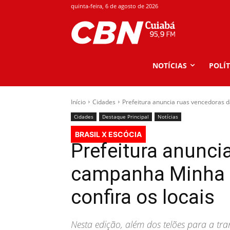
quinta-feira, 6 de agosto de 2026
NOTÍCIAS
POLÍT
Início
Cidades
Prefeitura anuncia ruas vencedoras 
Cidades
Destaque Principal
Notícias
BRASIL X ESCÓCIA
Prefeitura anunci
campanha Minha R
confira os locais
Nesta edição, além dos telões para a tra