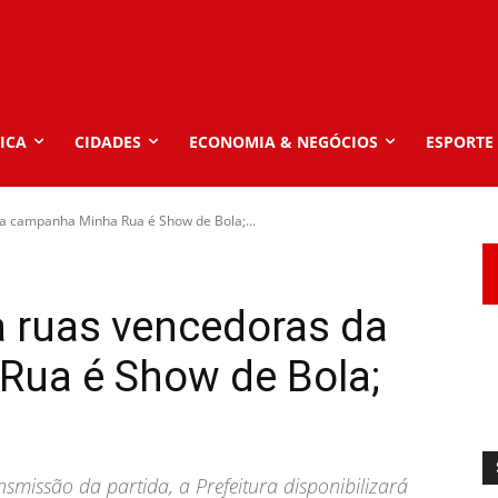
ICA
CIDADES
ECONOMIA & NEGÓCIOS
ESPORTE
da campanha Minha Rua é Show de Bola;...
a ruas vencedoras da
ua é Show de Bola;
nsmissão da partida, a Prefeitura disponibilizará