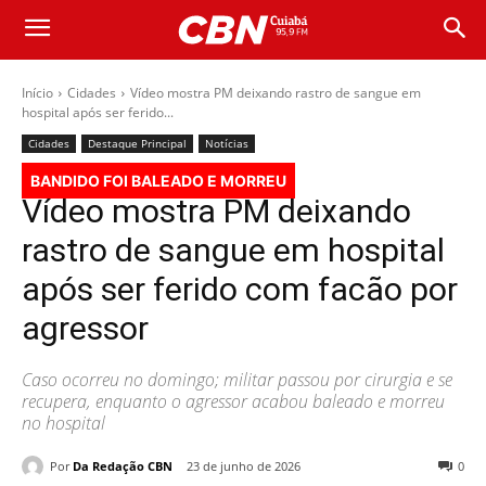
Início
Cidades
Vídeo mostra PM deixando rastro de sangue em
hospital após ser ferido...
Cidades
Destaque Principal
Notícias
BANDIDO FOI BALEADO E MORREU
Vídeo mostra PM deixando
rastro de sangue em hospital
após ser ferido com facão por
agressor
Caso ocorreu no domingo; militar passou por cirurgia e se
recupera, enquanto o agressor acabou baleado e morreu
no hospital
Por
Da Redação CBN
23 de junho de 2026
0