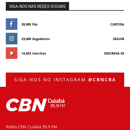
SIGA-NOS NAS REDES SOCIAIS
39,985
Fãs
CURTIDA
23,400
Seguidores
SEGUIR
14,453
Inscritos
INSCREVA-SE
SIGA-NOS NO INSTAGRAM
@CBNCBA
Rádio CBN Cuiabá 95,9 FM