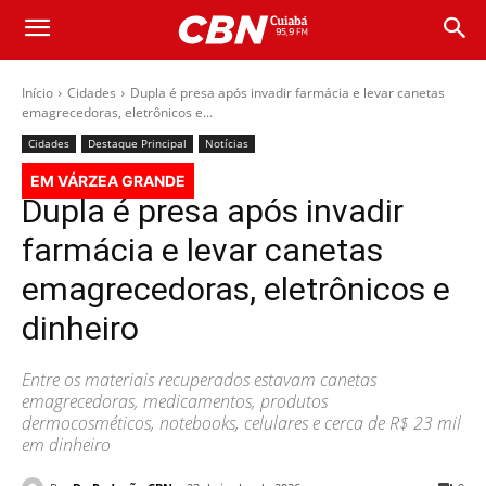
Início
Cidades
Dupla é presa após invadir farmácia e levar canetas
emagrecedoras, eletrônicos e...
Cidades
Destaque Principal
Notícias
EM VÁRZEA GRANDE
Dupla é presa após invadir
farmácia e levar canetas
emagrecedoras, eletrônicos e
dinheiro
Entre os materiais recuperados estavam canetas
emagrecedoras, medicamentos, produtos
dermocosméticos, notebooks, celulares e cerca de R$ 23 mil
em dinheiro