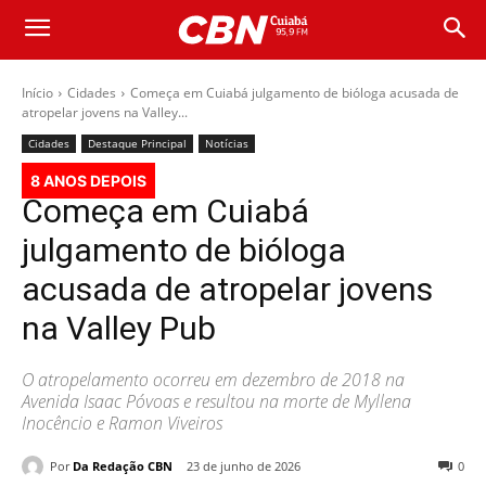
Início
Cidades
Começa em Cuiabá julgamento de bióloga acusada de
atropelar jovens na Valley...
Cidades
Destaque Principal
Notícias
8 ANOS DEPOIS
Começa em Cuiabá
julgamento de bióloga
acusada de atropelar jovens
na Valley Pub
O atropelamento ocorreu em dezembro de 2018 na
Avenida Isaac Póvoas e resultou na morte de Myllena
Inocêncio e Ramon Viveiros
Por
Da Redação CBN
23 de junho de 2026
0