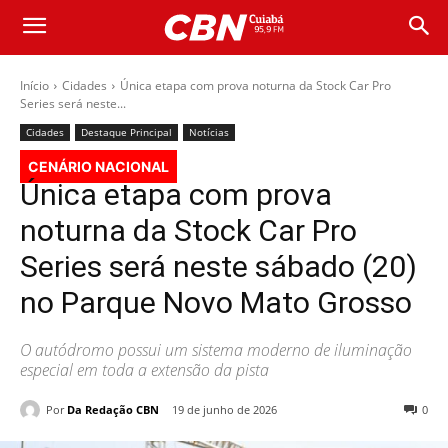
Início
Cidades
Única etapa com prova noturna da Stock Car Pro
Series será neste...
Cidades
Destaque Principal
Notícias
CENÁRIO NACIONAL
Única etapa com prova
noturna da Stock Car Pro
Series será neste sábado (20)
no Parque Novo Mato Grosso
O autódromo possui um sistema moderno de iluminação
especial em toda a extensão da pista
Por
Da Redação CBN
19 de junho de 2026
0